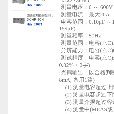
仪：DAC-HR
Hits:61065
·测量电压：0 ～ 600V 
·测量电流：最大20A
四通道切换控制箱：
SK-HR-4CH
·电容范围：0.10μF 
Hits:59071
199μF)
·测量频率：50Hz
·测量范围：电容(△C)±0.0
·分辨能力：电容(△C)0.0
·测试精度：电容(△C)±(读
0.02% + 2字)
·光耦输出：以合格判
8mA, 备用1路)
(1) 测量电容超过上
(2) 测量电容超过下
(3) 测量介损超过容许值
(4) 测量中(MEAS或T