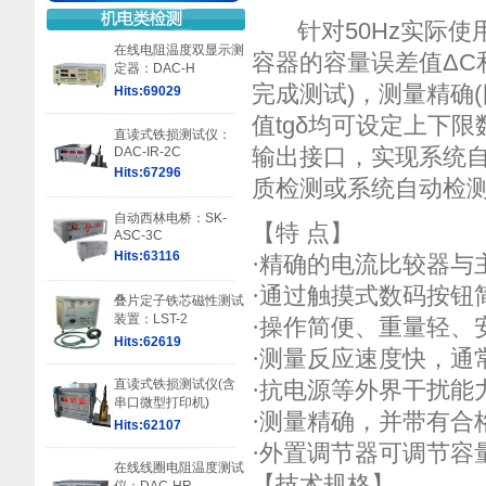
针对50Hz实际使用电
在线电阻温度双显示测
容器的容量误差值ΔC和
定器：DAC-H
完成测试)，测量精确
Hits:69029
值tgδ均可设定上下
直读式铁损测试仪：
DAC-IR-2C
输出接口，实现系统
Hits:67296
质检测或系统自动检
自动西林电桥：SK-
【特 点】
ASC-3C
Hits:63116
·精确的电流比较器与
·通过触摸式数码按钮
叠片定子铁芯磁性测试
装置：LST-2
·操作简便、重量轻、
Hits:62619
·测量反应速度快，通
直读式铁损测试仪(含
·抗电源等外界干扰能
串口微型打印机)
·测量精确，并带有合
Hits:62107
·外置调节器可调节容
在线线圈电阻温度测试
【技术规格】