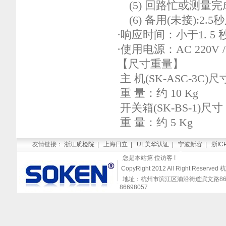
(5) 回路忙或测量完成
(6) 备用(未接):2.
·响应时间：小于1. 
·使用电源：AC 220V /
【尺寸重量】
主 机(SK-ASC-3C)尺寸
重 量：约 10 Kg
开关箱(SK-BS-1)尺寸：W
重 量：约 5 Kg
友情链接：
浙江质检院
|
上海日立
|
UL美华认证
|
宁波新容
|
浙IC
您是本站第
位访客 !
CopyRight 2012 All Right Re
地址：杭州市滨江区浦沿街道滨文路868号闻涛
86698057