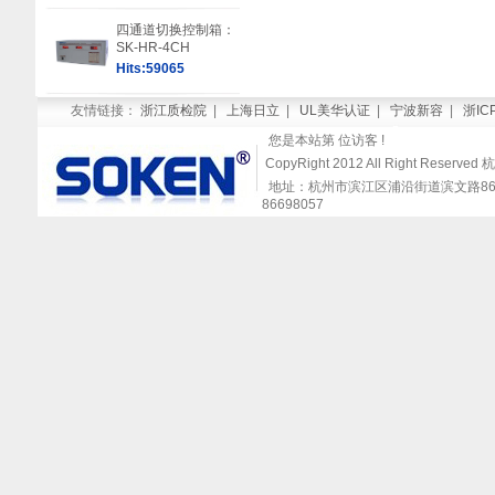
四通道切换控制箱：
SK-HR-4CH
Hits:59065
友情链接：
浙江质检院
|
上海日立
|
UL美华认证
|
宁波新容
|
浙IC
您是本站第
位访客 !
CopyRight 2012 All Right Re
地址：杭州市滨江区浦沿街道滨文路868号闻涛
86698057