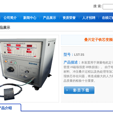
搜 索:
公司简介
新闻中心
产品展示
资质荣誉
人才招聘
在线订
品展示
叠片定子铁芯变频磁
型号：
LST-3S
产品描述：
本装置用于测量电机定子
密度-H磁场强度-W铁损值）。 由
材料、冲压叠片过程以及热处理等加
现铁芯存在问题，将造成极大的人力
品质量的检验十分重要。
产品介绍