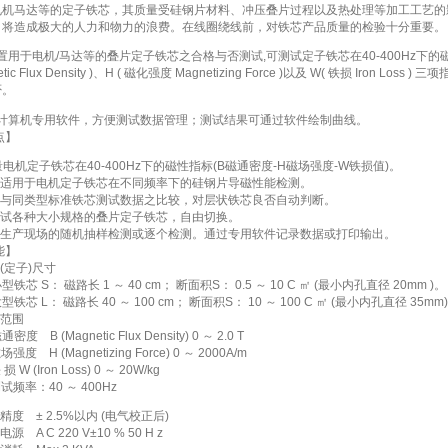
电机马达等的定子铁芯，其质量受硅钢片材料、冲压叠片过程以及热处理等加工工艺的
，将造成极大的人力和物力的浪费。在线圈绕线前，对铁芯产品质量的检验十分重要。
用于电机/马达等的叠片定子铁芯之合格与否测试,可测试定子铁芯在40-400Hz下的
etic Flux Density )、H ( 磁化强度 Magnetizing Force )以及 W( 铁损 Iro
否。
计算机专用软件，方便测试数据管理；测试结果可通过软件绘制曲线。
点】
量电机定子铁芯在40-400Hz下的磁性指标(B磁通密度-H磁场强度-W铁损值)。
品适用于电机定子铁芯在不同频率下的硅钢片导磁性能检测。
用与同类型标准铁芯测试数据之比较，对层状铁芯良否自动判断。
测试各种大小规格的叠片定子铁芯，自由切换。
合生产现场的随机抽样检测或逐个检测。
通过专用软件记录数据或打印输出。
能】
(定子)尺寸
铁芯 S： 磁路长 1 ～ 40 cm； 断面积S： 0.5 ～ 10 C ㎡ (最小内孔直径 20mm )。
铁芯 L： 磁路长 40 ～ 100 cm； 断面积S： 10 ～ 100 C ㎡ (最小内孔直径 35mm
试范围
度 B (Magnetic Flux Density) 0 ～ 2.0 T
强度 H (Magnetizing Force) 0 ～ 2000A/m
损 W (Iron Loss) 0 ～ 20W/kg
试频率：40 ～ 400Hz
精度 ± 2.5%以内 (电气校正后)
源 A C 220 V±10 % 50 H z