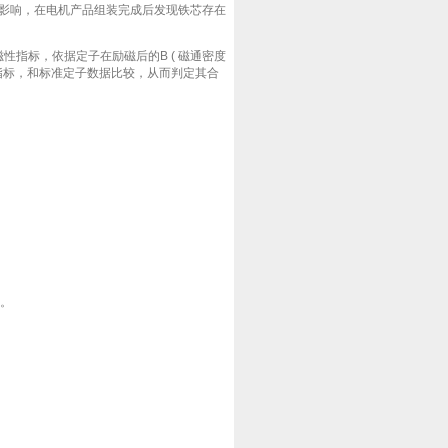
影响，在电机产品组装完成后发现铁芯存在
磁性指标，依据定子在励磁后的B ( 磁通密度
n Loss ) 三项指标，和标准定子数据比较，从而判定其合
)。