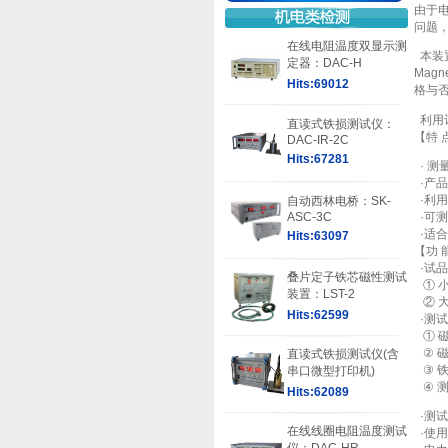
由于
问题
在线电阻温度双显示测
本装置
定器：DAC-H
Magn
Hits:69012
格与
利用
直读式铁损测试仪：
【特 
DAC-IR-2C
Hits:67281
· 测
·产
·利
自动西林电桥：SK-
ASC-3C
·可
·适
Hits:63097
【功 
·试品
叠片定子铁芯磁性测试
① 小型
装置：LST-2
② 大型
Hits:62599
·测
① 磁通密
② 磁场
直读式铁损测试仪(含
③
铁 
串口微型打印机)
④ 测
Hits:62089
·测试
在线线圈电阻温度测试
·
使用电