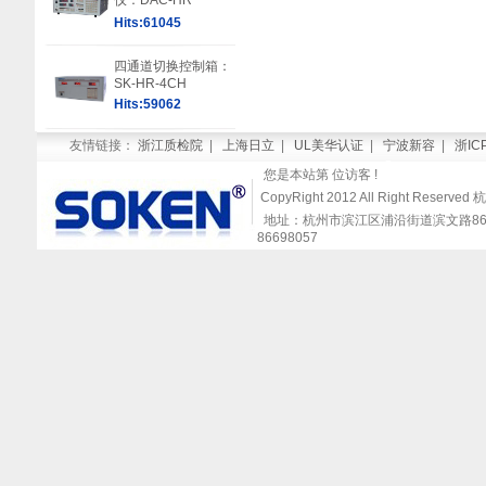
仪：DAC-HR
Hits:61045
四通道切换控制箱：
SK-HR-4CH
Hits:59062
友情链接：
浙江质检院
|
上海日立
|
UL美华认证
|
宁波新容
|
浙IC
您是本站第
位访客 !
CopyRight 2012 All Right Re
地址：杭州市滨江区浦沿街道滨文路868号闻涛
86698057