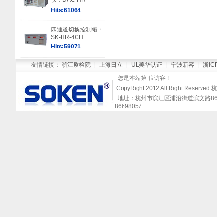
仪：DAC-HR
Hits:61064
四通道切换控制箱：
SK-HR-4CH
Hits:59071
友情链接：
浙江质检院
|
上海日立
|
UL美华认证
|
宁波新容
|
浙IC
您是本站第
位访客 !
CopyRight 2012 All Right Re
地址：杭州市滨江区浦沿街道滨文路868号闻涛
86698057