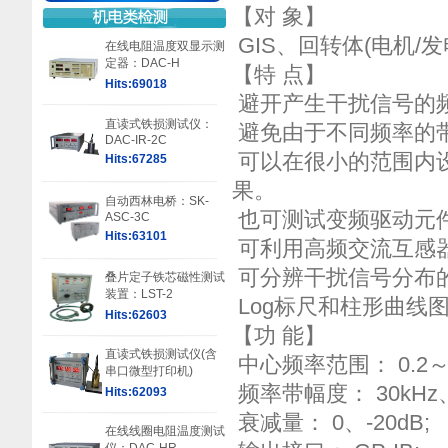
【对 象】
GIS、回转体(电机
在线电阻温度双显示测
定器：DAC-H
【特 点】
Hits:69018
避开产生干扰信号的
直读式铁损测试仪：
避免由于不同频率的
DAC-IR-2C
可以在很小的范围内
Hits:67285
果。
自动西林电桥：SK-
也可测试变频驱动元
ASC-3C
Hits:63101
可利用高频交流互感
可分辨干扰信号分布
叠片定子铁芯磁性测试
装置：LST-2
Log标尺和柱形曲线
Hits:62603
【功 能】
直读式铁损测试仪(含
中心频率范围： 0.2～4
串口微型打印机)
频率带幅度： 30kHz、1
Hits:62093
衰减量： 0、-20dB;
在线线圈电阻温度测试