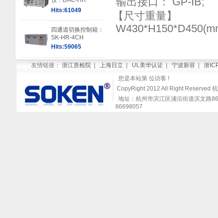
输出接口： GP-IB;
仪：DAC-HR
Hits:61049
【尺寸重量】
W430*H150*D450(m
四通道切换控制箱：
SK-HR-4CH
Hits:59065
友情链接：
浙江质检院
|
上海日立
|
UL美华认证
|
宁波新容
|
浙IC
您是本站第
位访客 !
CopyRight 2012 All Right Re
地址：杭州市滨江区浦沿街道滨文路868号闻涛
86698057