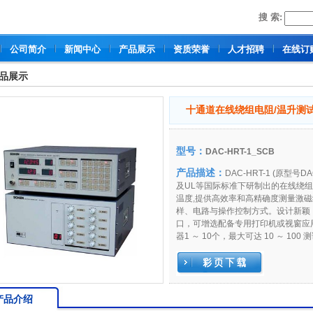
搜 索:
公司简介
新闻中心
产品展示
资质荣誉
人才招聘
在线订
品展示
十通道在线绕组电阻/温升测试系统：
型号：
DAC-HRT-1_SCB
产品描述：
DAC-HRT-1 (原型号D
及UL等国际标准下研制出的在线绕
温度,提供高效率和高精确度测量激
样、电路与操作控制方式。设计新颖
口，可增选配备专用打印机或视窗应
器1 ～ 10个，最大可达 10 ～ 1
产品介绍